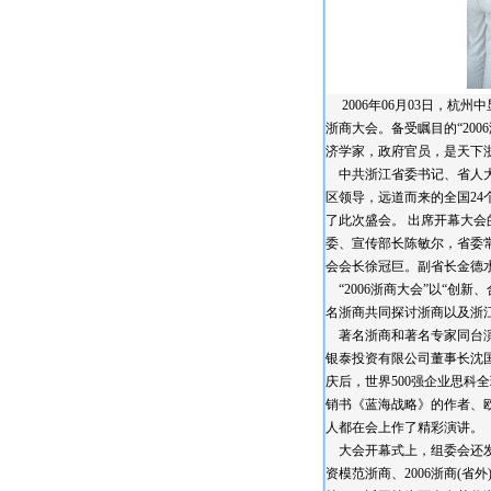
2006年06月03日，杭
浙商大会。备受瞩目的“20
济学家，政府官员，是天下
中共浙江省委书记、省人大常
区领导，远道而来的全国24
了此次盛会。 出席开幕大
委、宣传部长陈敏尔，省委
会会长徐冠巨。副省长金德
“2006浙商大会”以“创
名浙商共同探讨浙商以及浙
著名浙商和著名专家同台演
银泰投资有限公司董事长沈
庆后，世界500强企业思
销书《蓝海战略》的作者、欧
人都在会上作了精彩演讲。
大会开幕式上，组委会还发布
资模范浙商、2006浙商(省外